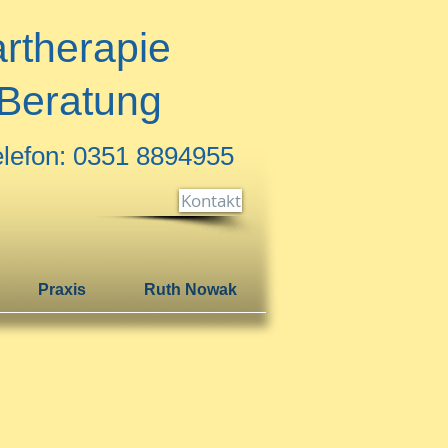
artherapie
Beratung
elefon: 0351 8894955
Kontakt
Praxis
Ruth Nowak