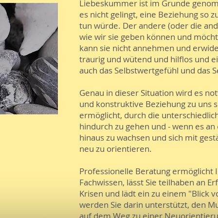
Liebeskummer ist im Grunde genom
es nicht gelingt, eine Beziehung so zu
tun würde. Der andere (oder die ande
wie wir sie geben können und möcht
kann sie nicht annehmen und erwide
traurig und wütend und hilflos und e
auch das Selbstwertgefühl und das S
Genau in dieser Situation wird es no
und konstruktive Beziehung zu uns s
ermöglicht, durch die unterschiedli
hindurch zu gehen und - wenn es an d
hinaus zu wachsen und sich mit ges
neu zu orientieren.
Professionelle Beratung ermöglicht
Fachwissen, lässt Sie teilhaben an 
Krisen und lädt ein zu einem "Blick
werden Sie darin unterstützt, den Mu
auf dem Weg zu einer Neuorientieru