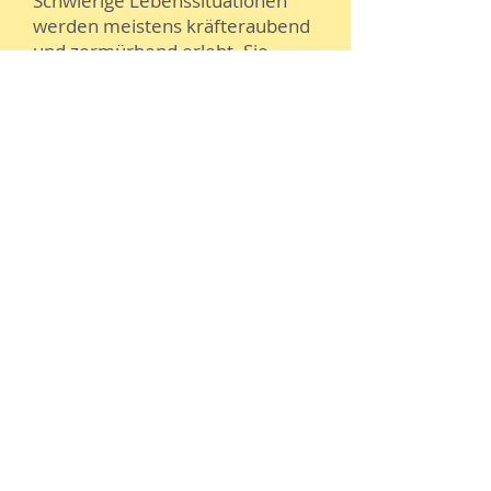
Schwierige Lebenssituationen
werden meistens kräfteraubend
und zermürbend erlebt. Sie
bieten gleichzeitig aber auch die
Chance, das eigene Leben mit all
seinen Beziehungen aus einem
anderen Blickwinkel zu
betrachten und neue
Möglichkeiten der
Konfliktbewältigung
auszuprobieren.
Um in der Krise die Chance zu
begreifen und zu ergreifen, wird
manchmal die professionelle
Unterstützung eines
Außenstehenden als Starthilfe
notwendig. Mit der
Beratung/Therapie möchte ich
Sie in einem schwierigen